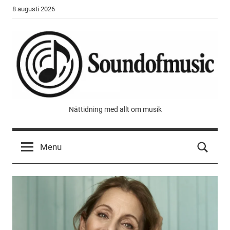
Skip
8 augusti 2026
to
content
Sound
Nättidning med allt om musik
of
Menu
music