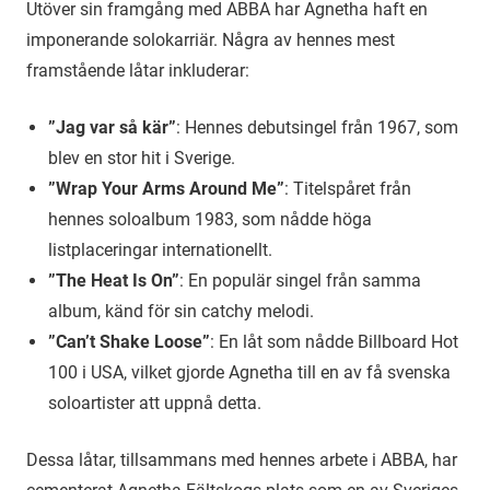
Utöver sin framgång med ABBA har Agnetha haft en
imponerande solokarriär. Några av hennes mest
framstående låtar inkluderar:
”Jag var så kär”
: Hennes debutsingel från 1967, som
blev en stor hit i Sverige.
”Wrap Your Arms Around Me”
: Titelspåret från
hennes soloalbum 1983, som nådde höga
listplaceringar internationellt.
”The Heat Is On”
: En populär singel från samma
album, känd för sin catchy melodi.
”Can’t Shake Loose”
: En låt som nådde Billboard Hot
100 i USA, vilket gjorde Agnetha till en av få svenska
soloartister att uppnå detta.
Dessa låtar, tillsammans med hennes arbete i ABBA, har