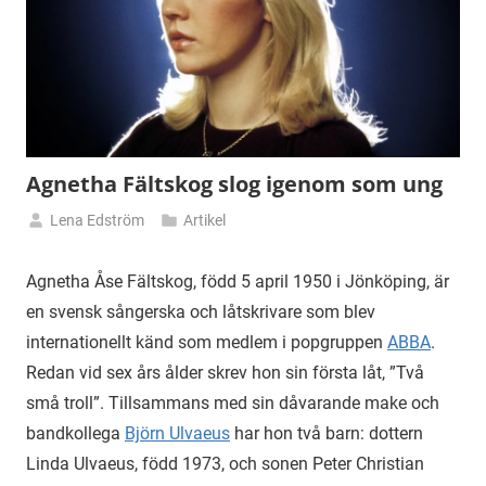
Agnetha Fältskog slog igenom som ung
Lena Edström
Artikel
27
januari
Agnetha Åse Fältskog, född 5 april 1950 i Jönköping, är
2025
en svensk sångerska och låtskrivare som blev
internationellt känd som medlem i popgruppen
ABBA
.
Redan vid sex års ålder skrev hon sin första låt, ”Två
små troll”. Tillsammans med sin dåvarande make och
bandkollega
Björn Ulvaeus
har hon två barn: dottern
Linda Ulvaeus, född 1973, och sonen Peter Christian