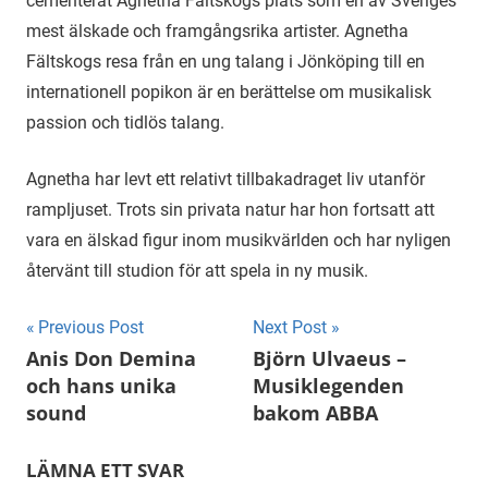
cementerat Agnetha Fältskogs plats som en av Sveriges
mest älskade och framgångsrika artister. Agnetha
Fältskogs resa från en ung talang i Jönköping till en
internationell popikon är en berättelse om musikalisk
passion och tidlös talang.
Agnetha har levt ett relativt tillbakadraget liv utanför
rampljuset. Trots sin privata natur har hon fortsatt att
vara en älskad figur inom musikvärlden och har nyligen
återvänt till studion för att spela in ny musik.
Inläggsnavigering
Previous Post
Next Post
Anis Don Demina
Björn Ulvaeus –
och hans unika
Musiklegenden
sound
bakom ABBA
LÄMNA ETT SVAR