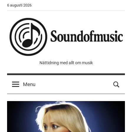
Skip
6 augusti 2026
to
content
Sound
Nättidning med allt om musik
of
Menu
music