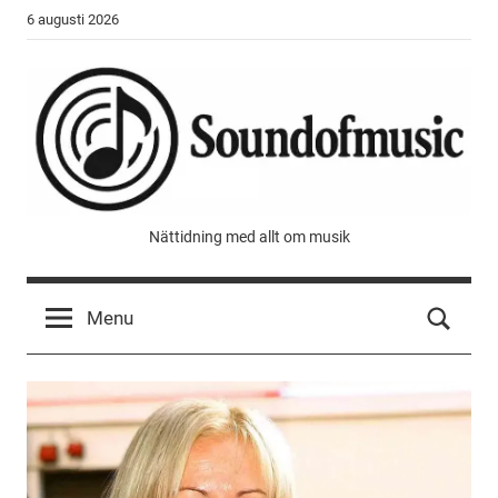
Skip
6 augusti 2026
to
content
Sound
Nättidning med allt om musik
of
Menu
music