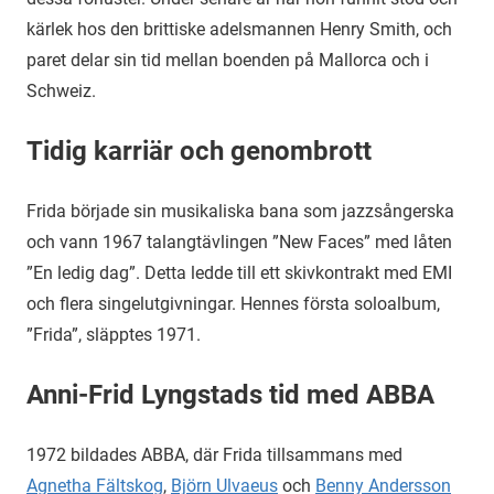
kärlek hos den brittiske adelsmannen Henry Smith, och
paret delar sin tid mellan boenden på Mallorca och i
Schweiz.
Tidig karriär och genombrott
Frida började sin musikaliska bana som jazzsångerska
och vann 1967 talangtävlingen ”New Faces” med låten
”En ledig dag”. Detta ledde till ett skivkontrakt med EMI
och flera singelutgivningar. Hennes första soloalbum,
”Frida”, släpptes 1971.
Anni-Frid Lyngstads tid med ABBA
1972 bildades ABBA, där Frida tillsammans med
Agnetha Fältskog
,
Björn Ulvaeus
och
Benny Andersson