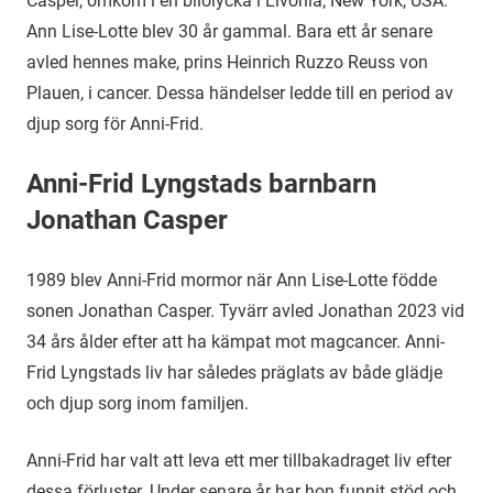
Casper, omkom i en bilolycka i Livonia, New York, USA.
Ann Lise-Lotte blev 30 år gammal. Bara ett år senare
avled hennes make, prins Heinrich Ruzzo Reuss von
Plauen, i cancer. Dessa händelser ledde till en period av
djup sorg för Anni-Frid.
Anni-Frid Lyngstads barnbarn
Jonathan Casper
1989 blev Anni-Frid mormor när Ann Lise-Lotte födde
sonen Jonathan Casper. Tyvärr avled Jonathan 2023 vid
34 års ålder efter att ha kämpat mot magcancer. Anni-
Frid Lyngstads liv har således präglats av både glädje
och djup sorg inom familjen.
Anni-Frid har valt att leva ett mer tillbakadraget liv efter
dessa förluster. Under senare år har hon funnit stöd och