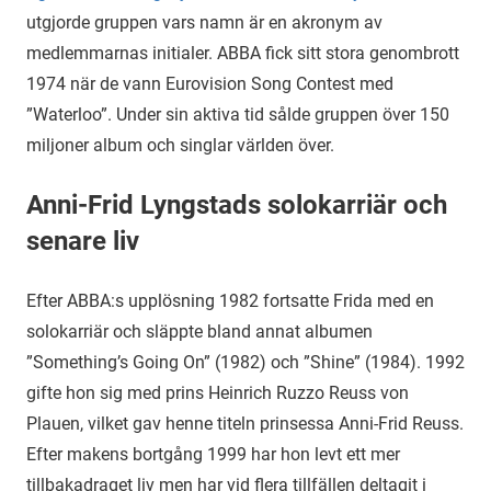
utgjorde gruppen vars namn är en akronym av
medlemmarnas initialer. ABBA fick sitt stora genombrott
1974 när de vann Eurovision Song Contest med
”Waterloo”. Under sin aktiva tid sålde gruppen över 150
miljoner album och singlar världen över.
Anni-Frid Lyngstads solokarriär och
senare liv
Efter ABBA:s upplösning 1982 fortsatte Frida med en
solokarriär och släppte bland annat albumen
”Something’s Going On” (1982) och ”Shine” (1984). 1992
gifte hon sig med prins Heinrich Ruzzo Reuss von
Plauen, vilket gav henne titeln prinsessa Anni-Frid Reuss.
Efter makens bortgång 1999 har hon levt ett mer
tillbakadraget liv men har vid flera tillfällen deltagit i