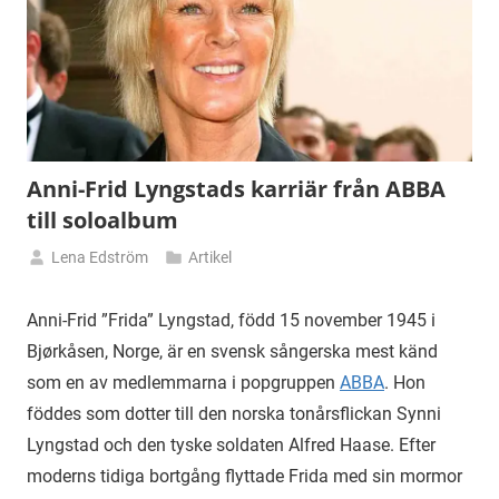
Anni-Frid Lyngstads karriär från ABBA
till soloalbum
Lena Edström
Artikel
27
januari
Anni-Frid ”Frida” Lyngstad, född 15 november 1945 i
2025
Bjørkåsen, Norge, är en svensk sångerska mest känd
som en av medlemmarna i popgruppen
ABBA
. Hon
föddes som dotter till den norska tonårsflickan Synni
Lyngstad och den tyske soldaten Alfred Haase. Efter
moderns tidiga bortgång flyttade Frida med sin mormor