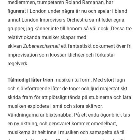
medlemmen, trumpetaren Roland Ramanan, har
figurerat i London under några år nu och spelar i bland
annat London Improvisers Orchestra samt leder egna
grupper, jag känner inte till honom så väl dock. Dessa tre
relativt okända musiker skapar med
skivan
Zubeneschamali
ett fantastiskt dokument över fri
improvisation som krossar klichéer och förkastar
regelverk.
Tålmodigt låter trion
musiken ta form. Med stort lugn
och självförtroende låter de toner och ljud majestätiskt
skrida fram för att plötsligt tända på stubinerna och låta
musiken explodera i små och stora skärvor.
Vändningarna är blixtsnabba. På ett enda ögonblick tas
en ny riktning, och gensvaret kommer omedelbart,
musikerna är helt inne i musiken och samspelta så till