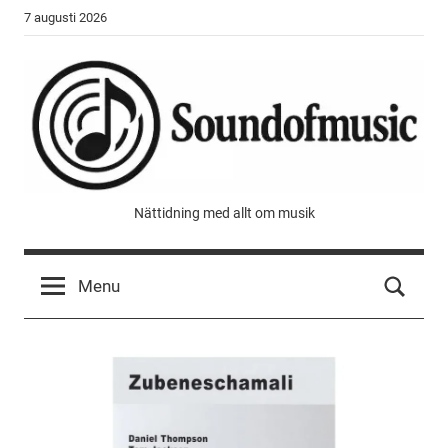
Skip
7 augusti 2026
to
content
Sound
Nättidning med allt om musik
of
Menu
music