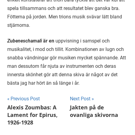
spela tillsammans och att resultatet blev ganska bra.
Fötterna på jorden. Men trions musik svävar lätt bland
stjärnorna.
Zubeneschamali
är en
uppvisning i samspel och
musikalitet, i mod och tillit. Kombinationen av lugn och
snabba vändningar gör musiken mycket spännande. Att
man dessutom får njuta av instrumenten och deras
innersta skönhet gör att denna skiva är något av det
bästa jag har hört än så länge i år.
Inläggsnavigering
Previous Post
Next Post
Alexis Zoumbas: A
Jakten på de
Lament for Epirus,
ovanliga skivorna
1926-1928