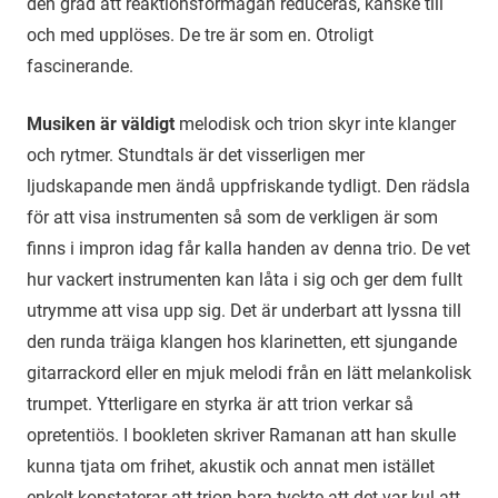
den grad att reaktionsförmågan reduceras, kanske till
och med upplöses. De tre är som en. Otroligt
fascinerande.
Musiken är väldigt
melodisk och trion skyr inte klanger
och rytmer. Stundtals är det visserligen mer
ljudskapande men ändå uppfriskande tydligt. Den rädsla
för att visa instrumenten så som de verkligen är som
finns i impron idag får kalla handen av denna trio. De vet
hur vackert instrumenten kan låta i sig och ger dem fullt
utrymme att visa upp sig. Det är underbart att lyssna till
den runda träiga klangen hos klarinetten, ett sjungande
gitarrackord eller en mjuk melodi från en lätt melankolisk
trumpet. Ytterligare en styrka är att trion verkar så
opretentiös. I bookleten skriver Ramanan att han skulle
kunna tjata om frihet, akustik och annat men istället
enkelt konstaterar att trion bara tyckte att det var kul att